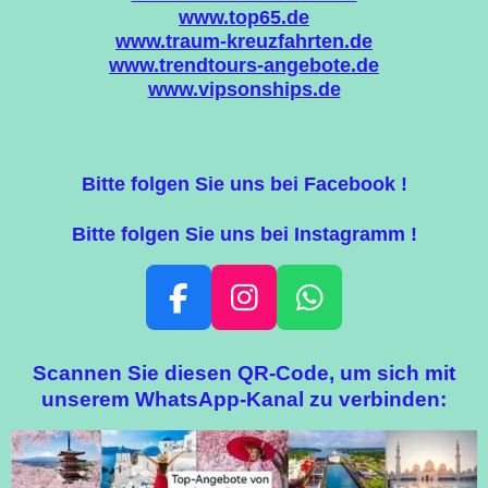
www.top65.de
www.traum-kreuzfahrten.de
www.trendtours-angebote.de
www.vipsonships.de
Bitte folgen Sie uns bei Facebook !
Bitte folgen Sie uns bei Instagramm !
F
I
W
A
N
H
C
S
A
Scannen Sie diesen QR-Code, um sich mit
E
T
T
unserem WhatsApp-Kanal zu verbinden:
B
A
S
O
G
A