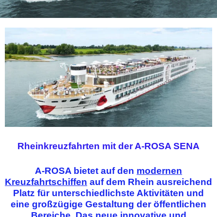
Rheinkreuzfahrten mit der A-ROSA SENA
A-ROSA bietet auf den
modernen
Kreuzfahrtschiffen
auf dem Rhein ausreichend
Platz für unterschiedlichste Aktivitäten und
eine großzügige Gestaltung der öffentlichen
Bereiche. Das neue innovative und