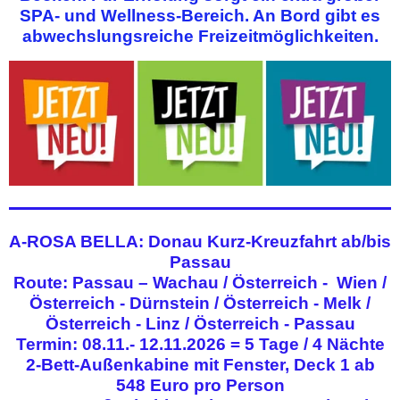
SPA- und Wellness-Bereich. An Bord gibt es
abwechslungsreiche Freizeitmöglichkeiten.
A-ROSA BELLA: Donau Kurz-Kreuzfahrt ab/bis
Passau
Route: Passau – Wachau / Österreich - Wien /
Österreich - Dürnstein / Österreich - Melk /
Österreich - Linz / Österreich - Passau
Termin: 08.11.- 12.11.2026 = 5 Tage / 4 Nächte
2-Bett-Außenkabine mit Fenster, Deck 1 ab
548 Euro pro Person