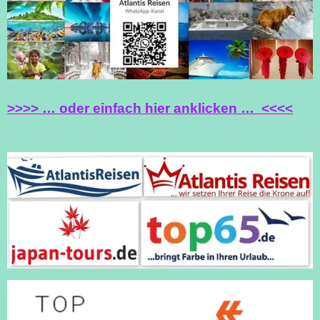
O
R
P
K
A
P
M
>>>> … oder einfach hier anklicken … <<<<