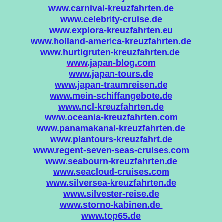
www.carnival-kreuzfahrten.de
www.celebrity-cruise.de
www.explora-kreuzfahrten.eu
www.holland-america-kreuzfahrten.de
www.hurtigruten-kreuzfahrten.de
www.japan-blog.com
www.japan-tours.de
www.japan-traumreisen.de
www.mein-schiffangebote.de
www.ncl-kreuzfahrten.de
www.oceania-kreuzfahrten.com
www.panamakanal-kreuzfahrten.de
www.plantours-kreuzfahrt.de
www.regent-seven-seas-cruises.com
www.seabourn-kreuzfahrten.de
www.seacloud-cruises.com
www.silversea-kreuzfahrten.de
www.silvester-reise.de
www.storno-kabinen.de
www.top65.de