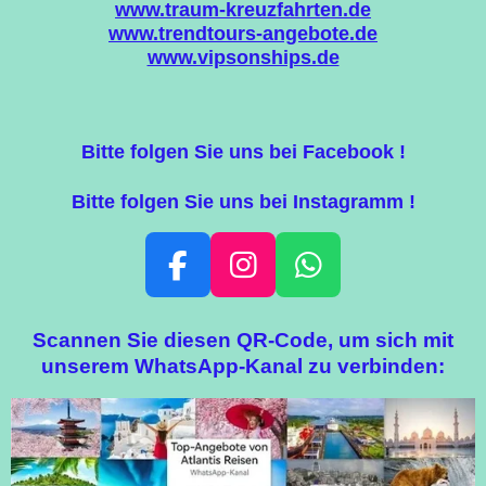
www.traum-kreuzfahrten.de
www.trendtours-angebote.de
www.vipsonships.de
Bitte folgen Sie uns bei Facebook !
Bitte folgen Sie uns bei Instagramm !
F
I
W
A
N
H
C
S
A
Scannen Sie diesen QR-Code, um sich mit
E
T
T
unserem WhatsApp-Kanal zu verbinden:
B
A
S
O
G
A
O
R
P