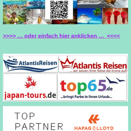
K
A
P
M
>>>> … oder einfach hier anklicken … <<<<