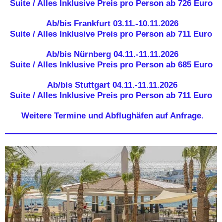
Suite / Alles Inklusive Preis pro Person ab 726 Euro
Ab/bis Frankfurt 03.11.-10.11.2026
Suite / Alles Inklusive Preis pro Person ab 711 Euro
Ab/bis Nürnberg 04.11.-11.11.2026
Suite / Alles Inklusive Preis pro Person ab 685 Euro
Ab/bis Stuttgart 04.11.-11.11.2026
Suite / Alles Inklusive Preis pro Person ab 711 Euro
Weitere Termine und Abflughäfen auf Anfrage.