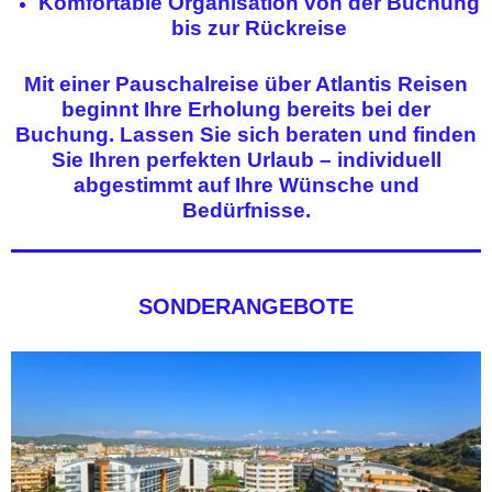
Komfortable Organisation von der Buchung
bis zur Rückreise
Mit einer Pauschalreise über Atlantis Reisen
beginnt Ihre Erholung bereits bei der
Buchung. Lassen Sie sich beraten und finden
Sie Ihren perfekten Urlaub – individuell
abgestimmt auf Ihre Wünsche und
Bedürfnisse.
SONDERANGEBOTE