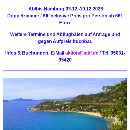
Ab/bis Hamburg
03.12.-10.12.2026
Doppelzimmer / All Inclusive
Preis pro Person ab 661
Euro
Weitere Termine und Abflughäfen auf Anfrage und
gegen Aufpreis buchbar.
Infos & Buchungen: E-Mail
aktion@atkf.de
/ Tel. 05031-
95420