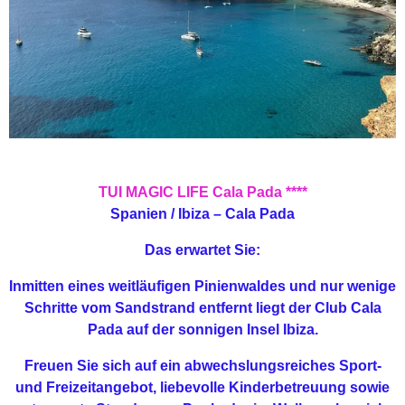
TUI MAGIC LIFE Cala Pada ****
Spanien / Ibiza – Cala Pada
Das erwartet Sie:
Inmitten eines weitläufigen Pinienwaldes und nur wenige
Schritte vom Sandstrand entfernt liegt der Club Cala
Pada auf der sonnigen Insel Ibiza.
Freuen Sie sich auf ein abwechslungsreiches Sport-
und Freizeitangebot, liebevolle Kinderbetreuung sowie