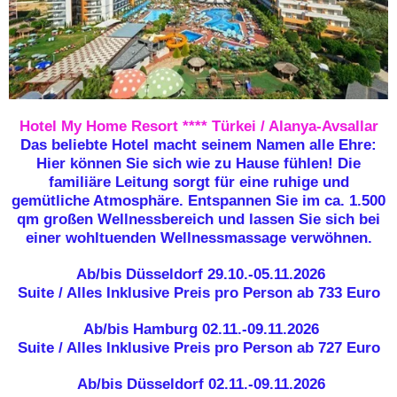
Hotel My Home Resort **** Türkei / Alanya-Avsallar
Das beliebte Hotel macht seinem Namen alle Ehre:
Hier können Sie sich wie zu Hause fühlen! Die
familiäre Leitung sorgt für eine ruhige und
gemütliche Atmosphäre. Entspannen Sie im ca. 1.500
qm großen Wellnessbereich und lassen Sie sich bei
einer wohltuenden Wellnessmassage verwöhnen.
Ab/bis Düsseldorf 29.10.-05.11.2026
Suite / Alles Inklusive Preis pro Person ab 733 Euro
Ab/bis Hamburg 02.11.-09.11.2026
Suite / Alles Inklusive Preis pro Person ab 727 Euro
Ab/bis Düsseldorf 02.11.-09.11.2026