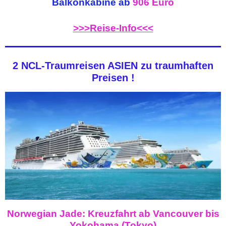
Balkonkabine ab
906 Euro
>>>Reise-Info<<<
2 NCL-Traumreisen ASIEN zu traumhaften
Preisen !
Norwegian Jade: Kreuzfahrt ab Vancouver bis
Yokohama (Tokyo)