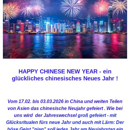
HAPPY CHINESE NEW YEAR - ein
glückliches chinesisches Neues Jahr !
Vom 17.02. bis 03.03.2026 in China und weiten Teilen
von Asien das chinesische Neujahr gefeiert . Wie bei
uns wird der Jahreswechsel
groß
gefeiert - mit
Glücksritualen fürs neue Jahr und auch mit Lärm: Der
böse Geist "
nian" soll jedes Jahr am Neujahrstag ein