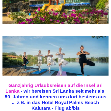
Ganzjährig Urlaubsreisen auf die Insel Sri
Lanka
- wir bereisen Sri Lanka seit mehr als
50 Jahren und kennen uns dort bestens aus
...
z.B. in das Hotel Royal Palms Beach
Kalutara -
Flug ab/bis