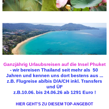
Ganzjährig Urlaubsreisen auf die Insel Phuket
- wir bereisen Thailand seit mehr als 50
Jahren und kennen uns dort bestens aus ...
z.B. Flugreise ab/bis D/A/CH inkl. Transfers
und ÜF
z.B.10.06. bis 24.06.26 ab 1291 Euro !
HIER GEHT'S ZU DIESEM TOP-ANGEBOT