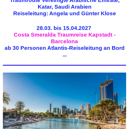
Traumroute Vereinigte Arabische Emirate,
Katar, Saudi Arabien
Reiseleitung: Angela und Günter Klose
28.03. bis 15.04.2027
Costa Smeralda Traumreise Kapstadt -
Barcelona
ab 30 Personen Atlantis-Reiseleitung an Bord
...