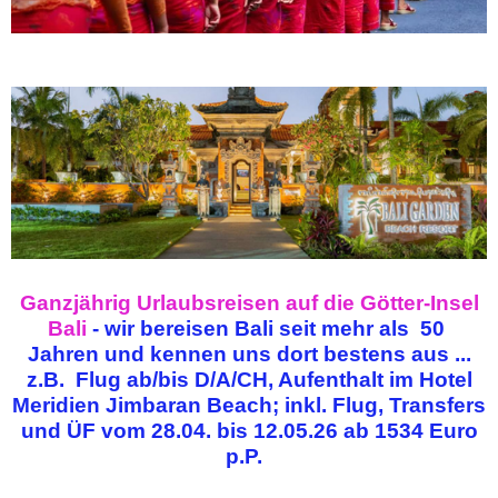
Ganzjährig Urlaubsreisen auf die Götter-Insel
Bali
- wir bereisen Bali seit mehr als 50
Jahren und kennen uns dort bestens aus ...
z.B. Flug ab/bis D/A/CH, Aufenthalt im Hotel
Meridien Jimbaran Beach; inkl. Flug, Transfers
und ÜF vom 28.04. bis 12.05.26 ab 1534 Euro
p.P.