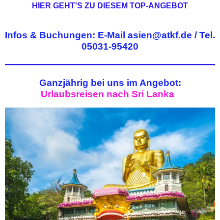
HIER GEHT'S ZU DIESEM TOP-ANGEBOT
Infos & Buchungen: E-Mail
asien@atkf.de
/ Tel.
05031-95420
Ganzjährig bei uns im Angebot:
Urlaubsreisen nach Sri Lanka