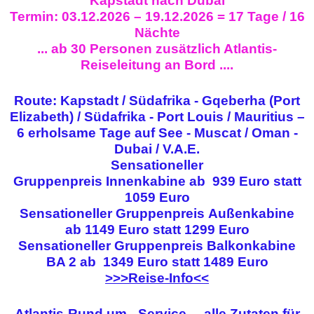
Kapstadt nach Dubai
Termin: 03.12.2026 – 19.12.2026 = 17 Tage / 16
Nächte
... ab 30 Personen zusätzlich Atlantis-
Reiseleitung an Bord ....
Route: Kapstadt / Südafrika - Gqeberha (Port
Elizabeth) / Südafrika - Port Louis / Mauritius –
6 erholsame Tage auf See - Muscat / Oman -
Dubai / V.A.E.
Sensationeller
Gruppenpreis
Innenkabine ab
939 Euro statt
1059 Euro
Sensationeller Gruppenpreis
Außenkabine
ab
1149 Euro statt 1299 Euro
Sensationeller Gruppenpreis
Balkonkabine
BA 2 ab
1349 Euro statt 1489 Euro
>>>Reise-Info<<
Atlantis-Rund um - Service ... alle Zutaten für