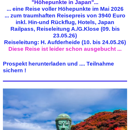
"Höhepunkte in Japan"...
... eine Reise voller Höhepunkte im Mai 2026
... zum traumhaften Reisepreis von 3940 Euro
inkl. Hin-und Rückflug, Hotels, Japan
Railpass, Reiseleitung A./G.Klose (09. bis
23.05.26)
Reiseleitung: H. Aufderheide (10. bis 24.05.26)
Diese Reise ist leider schon ausgebucht ...
Prospekt herunterladen und .... Teilnahme
sichern !