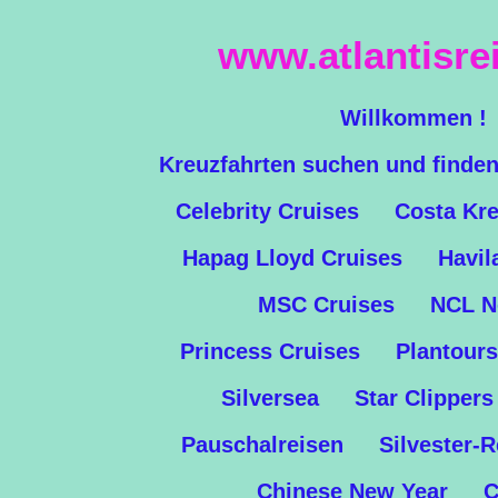
Zum
www.atlantisre
Hauptinhalt
springen
Willkommen !
Kreuzfahrten suchen und finde
Celebrity Cruises
Costa Kre
Hapag Lloyd Cruises
Havil
MSC Cruises
NCL N
Princess Cruises
Plantours
Silversea
Star Clippers
Pauschalreisen
Silvester-
Chinese New Year
C