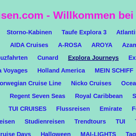
isen.com - Willkommen bei 
Storno-Kabinen
Taufe Explora 3
Atlant
n
AIDA Cruises
A-ROSA
AROYA
Azam
uzfahrten
Cunard
Explora Journeys
Ex
a Voyages
Holland America
MEIN SCHIFF
orwegian Cruise Line
Nicko Cruises
Ocea
Regent Seven Seas
Royal Caribbean
S
TUI CRUISES
Flussreisen
Emirate
F
Reisen
Studienreisen
Trendtours
TUI
ruise Days
Halloween
MAI-LIGHTS
Tag