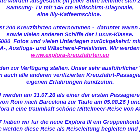
äte wurden ausgesucht (in jeder Suite befindet sich
Samsung- TV mit 145 cm Bildschirm-Diagonale,
eine illy-Kaffeemschine.
st 200 Kreuzfahrten unternommen - darunter waren a
sowie vielen anderen Schiffe der Luxus-Klasse.
5000 Fotos und vielen Unterlagen zurückgekehrt: mit
A-, Ausflugs- und Wäscherei-Preislisten. Wir werd
www.explora-kreuzfahrten.eu
den zur Verfügung stellen. Unser sehr ausführliche
uch alle anderen verifizierten Kreuzfahrt-Passagie
eigenen Erfahrungen kundzutun.
d werden am 31.07.26 als einer der ersten Passagier
n von Rom nach Barcelona zur Taufe am 05.08.26 ) un
lora II eine traumhaft schöne Mittelmeer-Reise von 
7 haben wir für die neue Explora III ein Gruppenkonti
e werden diese Reise als Reiseleitung begleiten und 