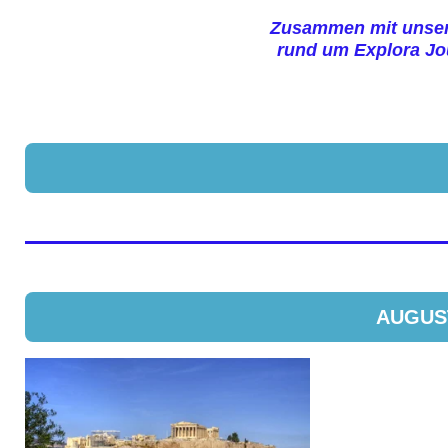
Zusammen mit unsere
rund um Explora Jou
AUGUST