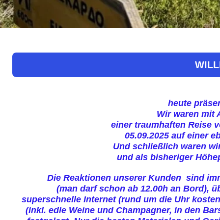
WILL
heute präse
Wir waren mit 
einer traumhaften Reise v
05.09.2025 auf einer 
Und schließlich waren wi
und als bisheriger Höhep
Die Reaktionen unserer Kunden sind imm
(man darf schon ab 12.00h an Bord), üb
superschnelle Internet (rund um die Uhr kosten
(inkl. edle Weine und Champagner, in den Bar