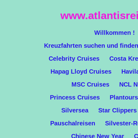
Zum
www.atlantisre
Hauptinhalt
springen
Willkommen !
Kreuzfahrten suchen und finde
Celebrity Cruises
Costa Kre
Hapag Lloyd Cruises
Havil
MSC Cruises
NCL N
Princess Cruises
Plantours
Silversea
Star Clippers
Pauschalreisen
Silvester-
Chinese New Year
C