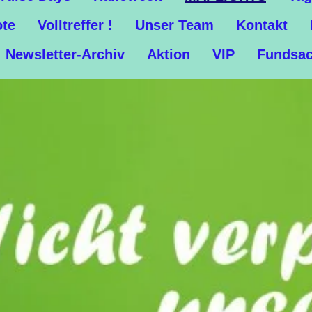
ote
Volltreffer !
Unser Team
Kontakt
Newsletter-Archiv
Aktion
VIP
Fundsa