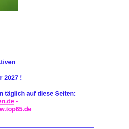
ktiven
r 2027 !
 täglich auf diese Seiten:
en.de
-
w.top65.de