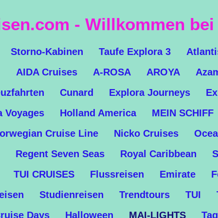
isen.com - Willkommen bei 
Storno-Kabinen
Taufe Explora 3
Atlant
n
AIDA Cruises
A-ROSA
AROYA
Azam
uzfahrten
Cunard
Explora Journeys
Ex
a Voyages
Holland America
MEIN SCHIFF
orwegian Cruise Line
Nicko Cruises
Ocea
Regent Seven Seas
Royal Caribbean
S
TUI CRUISES
Flussreisen
Emirate
F
Reisen
Studienreisen
Trendtours
TUI
ruise Days
Halloween
MAI-LIGHTS
Tag